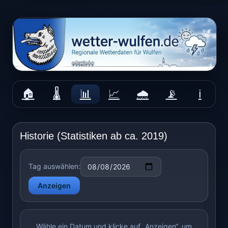
Das Wetter aus Dorsten-Wulfen
Zum
Inhalt
springen
Historie (Statistiken ab ca. 2019)
Tag auswählen:
Anzeigen
Wähle ein Datum und klicke auf „Anzeigen“, um