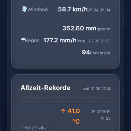
58.7 km/h
Windböe
05.04 09:34
352.60 mm
gesamt
177.2 mm/h
Regen
Rate · 02.05 21:23
94
Regentage
Allzeit-Rekorde
seit 01.09.2014
↑ 41.0
25.07.2019
14:29
°C
Temperatur