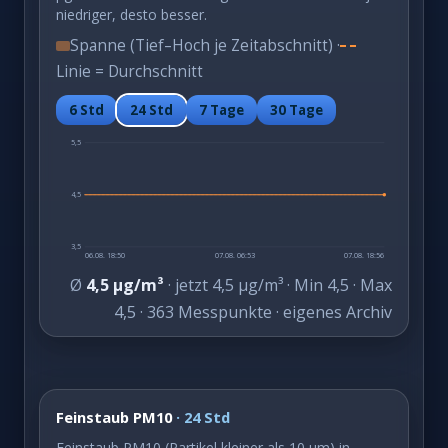
niedriger, desto besser.
Spanne (Tief–Hoch je Zeitabschnitt) ·
Linie = Durchschnitt
6 Std
24 Std
7 Tage
30 Tage
5,5
4,5
3,5
06.08. 18:50
07.08. 06:53
07.08. 18:56
Ø
4,5 µg/m³
· jetzt 4,5 µg/m³ · Min 4,5 · Max
4,5 · 363 Messpunkte · eigenes Archiv
Feinstaub PM10
· 24 Std
Feinstaub PM10 (Partikel kleiner als 10 µm) in