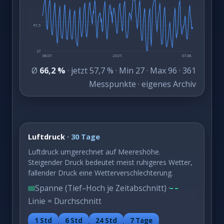
61,5
27
08.07.
23.07.
07.08.
Ø
66,2 %
· jetzt 57,7 % · Min 27 · Max 96 · 361
Messpunkte · eigenes Archiv
Luftdruck
· 30 Tage
Luftdruck umgerechnet auf Meereshöhe.
Steigender Druck bedeutet meist ruhigeres Wetter,
fallender Druck eine Wetterverschlechterung.
Spanne (Tief–Hoch je Zeitabschnitt) ·
Linie = Durchschnitt
1 Std
6 Std
24 Std
7 Tage