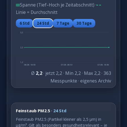
Spanne (Tief–Hoch je Zeitabschnitt) ·
Linie = Durchschnitt
6 Std
24 Std
7 Tage
30 Tage
3,2
2,2
1,2
06.08. 18:50
07.08. 06:53
07.08. 18:56
Ø
2,2
· jetzt 2,2 · Min 2,2 · Max 2,2 · 363
Messpunkte · eigenes Archiv
Feinstaub PM2.5
· 24 Std
Feinstaub PM2.5 (Partikel kleiner als 2,5 µm) in
µg/m³. Gilt als besonders gesundheitsrelevant – je