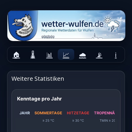
Das Wetter aus Dorsten-Wulfen
Zum
Inhalt
springen
Weitere Statistiken
Kenntage pro Jahr
JAHR
SOMMERTAGE
HITZETAGE
TROPENNÄCHTE
≥ 25 °C
≥ 30 °C
TMIN ≥ 20 °C