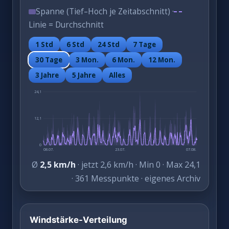
Spanne (Tief–Hoch je Zeitabschnitt) ·
Linie = Durchschnitt
1 Std
6 Std
24 Std
7 Tage
30 Tage
3 Mon.
6 Mon.
12 Mon.
3 Jahre
5 Jahre
Alles
24,1
12,1
0
08.07.
23.07.
07.08.
Ø
2,5 km/h
· jetzt 2,6 km/h · Min 0 · Max 24,1
· 361 Messpunkte · eigenes Archiv
Windstärke-Verteilung