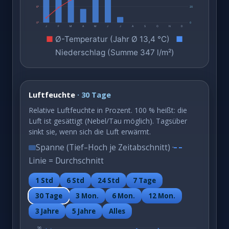
6°
20
0°
0
J
F
M
A
M
J
J
A
S
O
N
D
■
Ø-Temperatur (Jahr Ø 13,4 °C)
■
Niederschlag (Summe 347 l/m²)
Luftfeuchte
· 30 Tage
Relative Luftfeuchte in Prozent. 100 % heißt: die
Luft ist gesättigt (Nebel/Tau möglich). Tagsüber
sinkt sie, wenn sich die Luft erwärmt.
Spanne (Tief–Hoch je Zeitabschnitt) ·
Linie = Durchschnitt
1 Std
6 Std
24 Std
7 Tage
30 Tage
3 Mon.
6 Mon.
12 Mon.
3 Jahre
5 Jahre
Alles
96