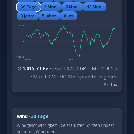
30 Tage
3 Mon.
6 Mon.
12 Mon.
3 Jahre
5 Jahre
Alles
1.024
1.012,8
1.001,6
08.07.
23.07.
07.08.
Ø
1.015,7 hPa
· jetzt 1.021,4 hPa · Min 1.001,6
· Max 1.024 · 361 Messpunkte · eigenes
Archiv
Wind
· 30 Tage
Windgeschwindigkeit. Die stärksten Spitzen findest
du unter „Windböen".