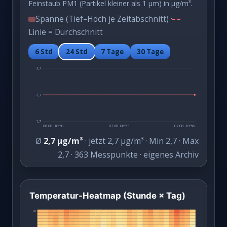
Feinstaub PM1 (Partikel kleiner als 1 µm) in µg/m³.
Spanne (Tief–Hoch je Zeitabschnitt) ·
Linie = Durchschnitt
6 Std
24 Std
7 Tage
30 Tage
3,7
2,7
1,7
06.08. 18:50
07.08. 06:53
07.08. 18:56
Ø
2,7 µg/m³
· jetzt 2,7 µg/m³ · Min 2,7 · Max
2,7 · 363 Messpunkte · eigenes Archiv
Temperatur-Heatmap (Stunde × Tag)
00