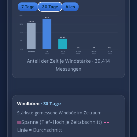
7 Tage
30 Tage
Alles
50%
45%
39,5%
38%
25%
15,5%
13%
0%
0%
0%
0%
Windstille
1–5
5–12
12–20
20–30
> 30
km/h
km/h
km/h
km/h
km/h
Anteil der Zeit je Windstärke · 39.414
Messungen
Windböen
· 30 Tage
Stärkste gemessene Windböe im Zeitraum.
Spanne (Tief–Hoch je Zeitabschnitt) ·
Linie = Durchschnitt