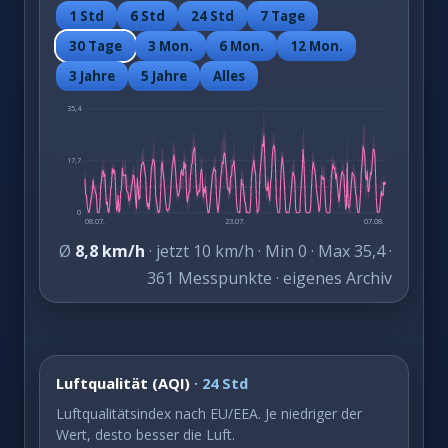
1 Std
6 Std
24 Std
7 Tage
30 Tage
3 Mon.
6 Mon.
12 Mon.
3 Jahre
5 Jahre
Alles
35,4
17,7
0
08.07.
23.07.
07.08.
Ø
8,8 km/h
· jetzt 10 km/h · Min 0 · Max 35,4 ·
361 Messpunkte · eigenes Archiv
Luftqualität (AQI)
· 24 Std
Luftqualitätsindex nach EU/EEA. Je niedriger der
Wert, desto besser die Luft.