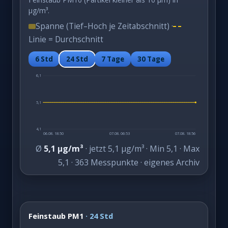
µg/m³.
Spanne (Tief–Hoch je Zeitabschnitt) ·
Linie = Durchschnitt
6 Std
24 Std
7 Tage
30 Tage
6,1
5,1
4,1
06.08. 18:50
07.08. 06:53
07.08. 18:56
Ø
5,1 µg/m³
· jetzt 5,1 µg/m³ · Min 5,1 · Max
5,1 · 363 Messpunkte · eigenes Archiv
Feinstaub PM1
· 24 Std